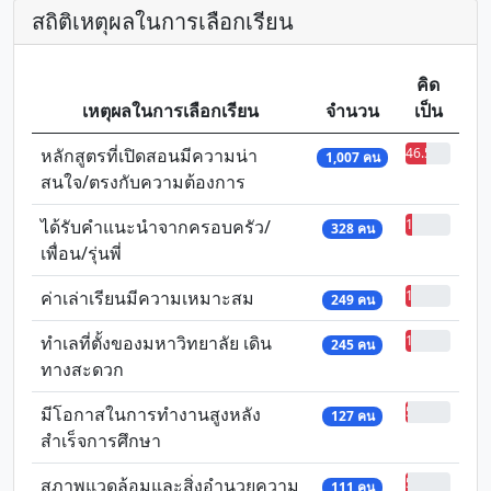
สถิติเหตุผลในการเลือกเรียน
คิด
เหตุผลในการเลือกเรียน
จำนวน
เป็น
หลักสูตรที่เปิดสอนมีความน่า
46.53%
1,007 คน
สนใจ/ตรงกับความต้องการ
ได้รับคำแนะนำจากครอบครัว/
15.16%
328 คน
เพื่อน/รุ่นพี่
ค่าเล่าเรียนมีความเหมาะสม
11.51%
249 คน
ทำเลที่ตั้งของมหาวิทยาลัย เดิน
11.32%
245 คน
ทางสะดวก
มีโอกาสในการทำงานสูงหลัง
5.87%
127 คน
สำเร็จการศึกษา
สภาพแวดล้อมและสิ่งอำนวยความ
5.13%
111 คน